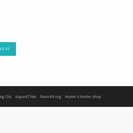
NG KÝ
ng Chủ
KuponIT.Net
NanoVN.org
Hunter X Hunter shop