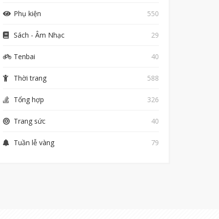
Phụ kiện
550
Sách - Âm Nhạc
29
Tenbai
40
Thời trang
588
Tổng hợp
326
Trang sức
40
Tuần lễ vàng
79