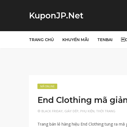
KuponJP.Net
TRANG CHỦ
KHUYẾN MÃI
TENBAI

MÃ ONLINE
End Clothing mã giảm
BLACK FRIDAY
,
GIÀY DÉP
,
PHỤ KIỆN
,
THỜI TRANG
Trang bán lẻ hàng hiệu End Clothing tung ra mã 