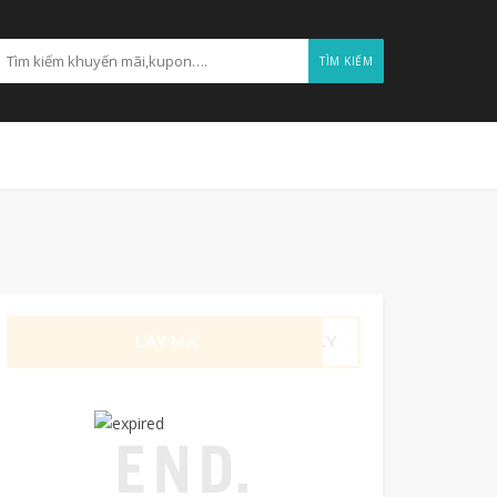
TÌM KIẾM
LẤY MÃ
ARLY