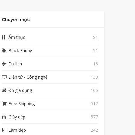
Chuyên mục
Ẩm thực
81
Black Friday
51
Du lịch
16
Điện tử - Công nghệ
133
Đồ gia dụng
106
Free Shipping
517
Giày dép
577
Làm đẹp
242