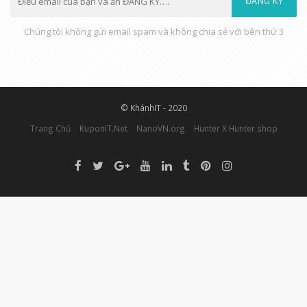
ĐĂNG KÝ
Chúng tôi không gửi email spam và không chia sẻ với bên thứ 3
© KhánhIT - 2020
Trang Chủ
KuponIT.Net
NanoVN.org
Hunter X Hunter shop