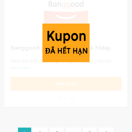
Banggood giảm giá 60% black friday
Giảm đến 60% đồ điện gia dụng, điện thoại ,máy tính...
Xem thêm
XEM NGAY
0