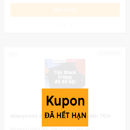
XEM NGAY
0
28/11/2020
6
Aliexpress Black Friday giảm đến 70%
Aliexpress Giảm đến 70% từ 23/11 đến 28/11