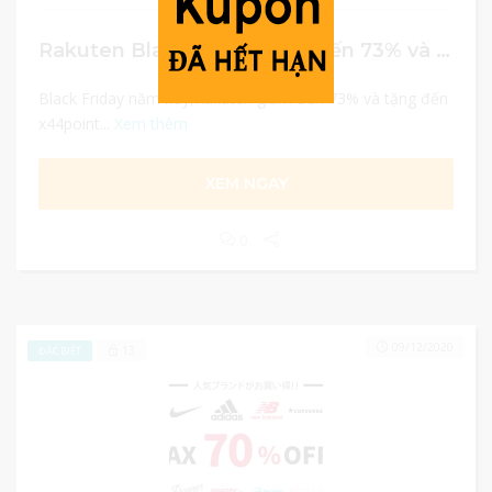
Rakuten Black Friday giảm đến 73% và tặng x44 point
Black Friday năm nay,Rakuten giảm đến 73% và tặng đến
x44point...
Xem thêm
XEM NGAY
0
09/12/2020
13
ĐẶC BIỆT