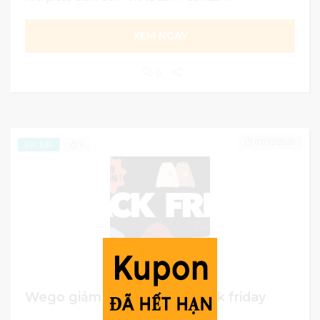
XEM NGAY
0
01/12/2020
9
ĐẶC BIỆT
Wego giảm giá đến 96% black friday