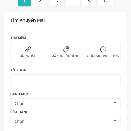
1
2
3
…
5
6
Tìm Khuyến Mãi
TÌM KIẾM
MÃ ONLINE
MÃ CỦA CỬA HÀNG
GIẢM GIÁ TRỰC TUYẾN
TỪ KHOÁ
DANH MỤC
CỬA HÀNG