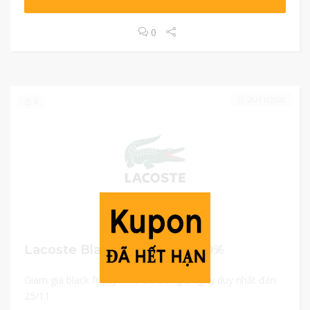
0
26/11/2020
4
Lacoste Black Friday giảm 70%
Giam giá black friday 70% chỉ trong 5 ngày duy nhất đến
25/11