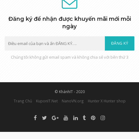
Đăng ký để nhận được khuyến mãi mới mỗi
ngày
ĐĂNG KÝ
Chúng tôi không gửi email spam và không chia sẻ với bên thứ 3
© KhánhIT - 2020
Trang Chủ
KuponIT.Net
NanoVN.org
Hunter X Hunter shop