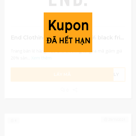
End Clothing mã giảm giá 20% black friday
Trang bán lẻ hàng hiệu End Clothing tung ra mã giảm giá
20% sản...
Xem thêm
LẤY MÃ
ARLY
0
29/11/2021
4