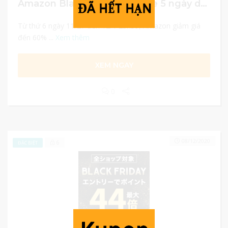
Amazon Black Friday Big Sale 5 ngày duy nhất
Từ thứ 6 ngày 11/27 đến 12/1 23h59, Amazon giảm giá
đến 60% ...
Xem thêm
XEM NGAY
0
08/12/2020
6
ĐẶC BIỆT