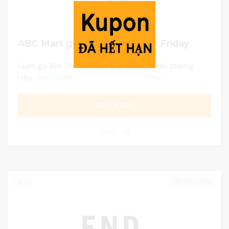
ABC Mart giảm giá 70% Black Friday
Giảm giá đến 70% các mẫu giày đến từ nhiều thương
hiệu...
Xem thêm
XEM NGAY
0
13/12/2020
3