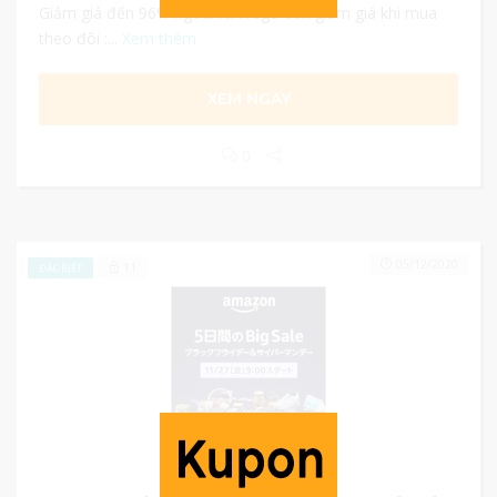
Giảm giá đến 96% ngoài ra Wego còn giảm giá khi mua
theo đôi :...
Xem thêm
XEM NGAY
0
05/12/2020
11
ĐẶC BIỆT