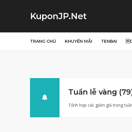
KuponJP.Net
TRANG CHỦ
KHUYẾN MÃI
TENBAI

Tuần lễ vàng (79
Tổnh hợp các giảm giả trong tuần