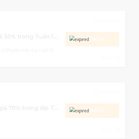
10/05/2020
[ADIDAS] Giảm giá 30% trong Tuần lễ Vàng
XEM NGAY
 có khuyến mãi của Tuần lễ
0
10/05/2020
[LACOSTE] Giảm giá 70% trong dịp Tuần Lễ Vàng
XEM NGAY
0