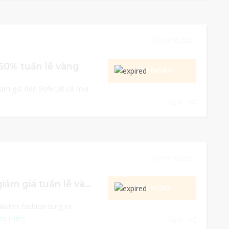
09/05/2021
50% tuần lễ vàng
XEM NGAY
iảm giá đến 50% tất cả mọi
0
09/05/2021
Rakuten fashion giảm giá tuần lễ vàng 2021
XEM NGAY
kuten fashion tung ra
em thêm
0