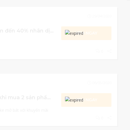
29/04/2020
[H&M] Giảm giá lên đến 40% nhân dịp tuần lễ vàng
XEM NGAY
0
06/05/2020
[NIKE] Giảm 30% khi mua 2 sản phẩm trở lên trong Tuần Lễ Vàng
XEM NGAY
ke mở bát với khuyến mãi
0