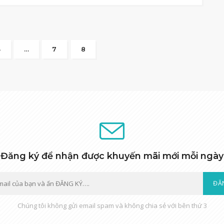
3
…
7
8
Đăng ký để nhận được khuyến mãi mới mỗi ngày
ĐĂ
Chúng tôi không gửi email spam và không chia sẻ với bên thứ 3