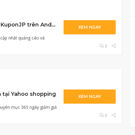
Ra mắt ứng dụng KuponJP trên Android và IOS
XEM NGAY
 cập nhật quảng cáo và
0
á tại Yahoo shopping
XEM NGAY
huyên mục 365 ngày giảm giá
0