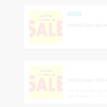
2
ĐẶC BIỆT
2
Tuần lễ vàng năm nay, Ni
giảm 30% khi...
Xem thêm