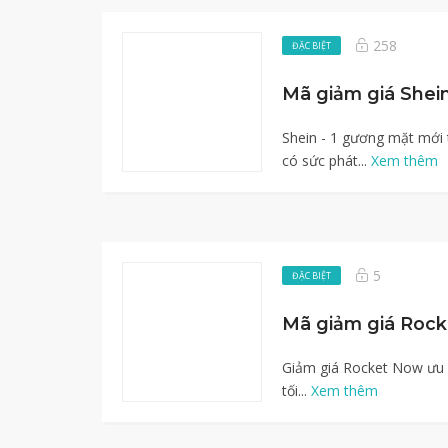
258
ĐẶC BIỆT
Shein - 1 gương mặt mới 
có sức phát...
Xem thêm
5
ĐẶC BIỆT
Giảm giá Rocket Now ưu đ
tối...
Xem thêm