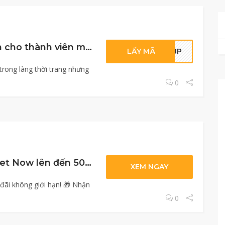
Mã giảm giá Shein cho thành viên mới và miễn phí ship
LẤY MÃ
EWJP
trong làng thời trang nhưng
0
Mã giảm giá Rocket Now lên đến 5000yen
XEM NGAY
ãi không giới hạn! 🎁 Nhận
0